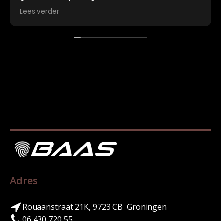
helemaal tot leven! Wat was het smullen om
Lees verder
met mijn mooie unieke BAAS dit avontuur aan te
gaan :)
Adres
Rouaanstraat 21K, 9723 CB Groningen
06 430 720 55