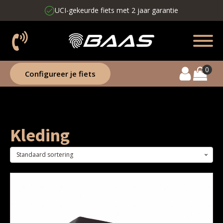
e
Jouw fiets geleverd in 4 weken
Configureer je fiets
Kleding