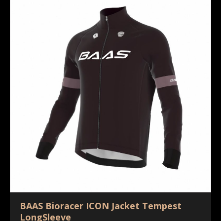
BAAS Bioracer ICON Jacket Tempest
LongSleeve