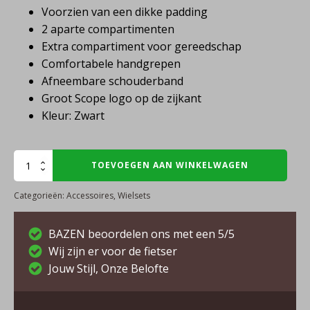
Voorzien van een dikke padding
2 aparte compartimenten
Extra compartiment voor gereedschap
Comfortabele handgrepen
Afneembare schouderband
Groot Scope logo op de zijkant
Kleur: Zwart
Scope
TOEVOEGEN AAN WINKELWAGEN
wieltas
Categorieën:
Accessoires
,
Wielsets
aantal
BAZEN beoordelen ons met een 5/5
Wij zijn er voor de fietser
Jouw Stijl, Onze Belofte