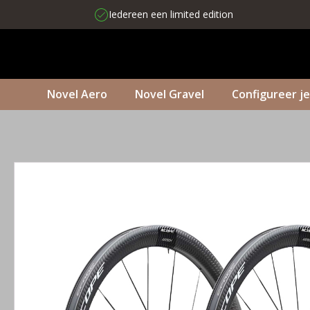
Iedereen een limited edition
Novel Aero
Novel Gravel
Configureer je