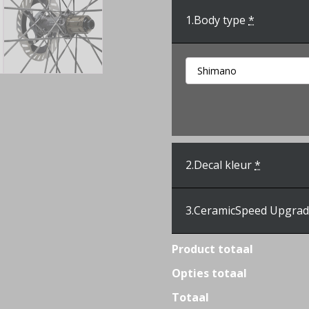
1.
Body type
*
2.
Decal kleur
*
3.
CeramicSpeed Upgra
Product totaal
Opties totaal
Totaal