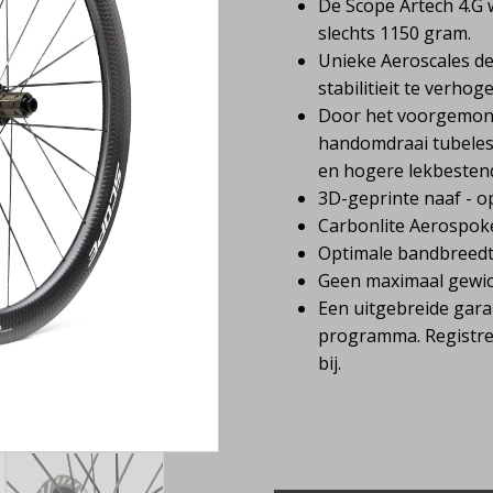
De Scope Artech 4.G
slechts 1150 gram.
Unieke Aeroscales de
stabilitieit te verhog
Door het voorgemonte
handomdraai tubeless
en hogere lekbestend
3D-geprinte naaf - o
Carbonlite Aerospok
Optimale bandbreed
Geen maximaal gewich
Een uitgebreide gara
programma. Registreer
bij.