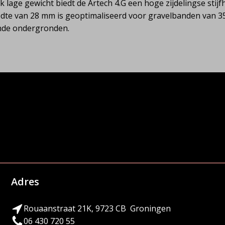
lage gewicht biedt de Artech 4.G een hoge zijdelingse stij
dte van 28 mm is geoptimaliseerd voor gravelbanden van 35
ende ondergronden.
Adres
Rouaanstraat 21K, 9723 CB Groningen
06 430 720 55