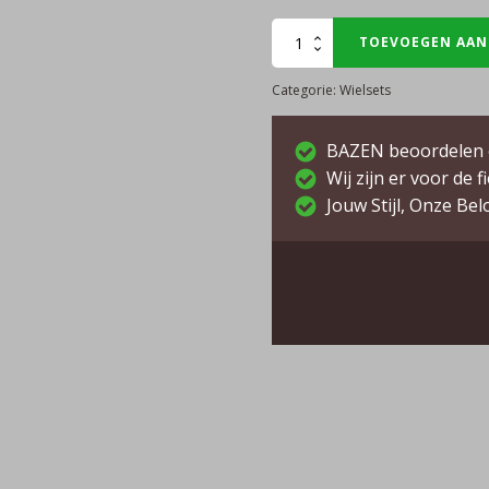
Scope
TOEVOEGEN AAN
Artech
Categorie:
Wielsets
4.G
aantal
BAZEN beoordelen 
Wij zijn er voor de f
Jouw Stijl, Onze Bel