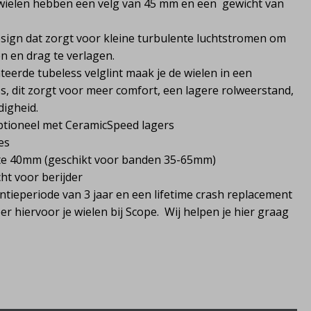
 wielen hebben een velg van 45 mm en een gewicht van
sign dat zorgt voor kleine turbulente luchtstromen om
en en drag te verlagen.
erde tubeless velglint maak je de wielen in een
, dit zorgt voor meer comfort, een lagere rolweerstand,
igheid.
ptioneel met CeramicSpeed lagers
es
te 40mm (geschikt voor banden 35-65mm)
t voor berijder
ntieperiode van 3 jaar en een lifetime crash replacement
 hiervoor je wielen bij Scope. Wij helpen je hier graag