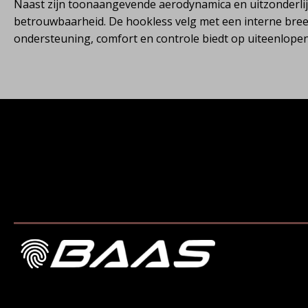
Naast zijn toonaangevende aerodynamica en uitzonderlijk 
betrouwbaarheid. De hookless velg met een interne bree
ondersteuning, comfort en controle biedt op uiteenlop