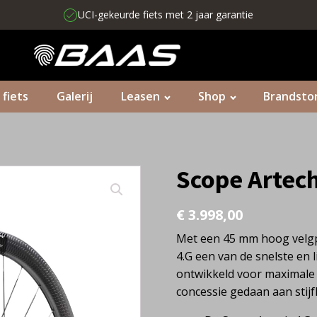
UCI-gekeurde fiets met 2 jaar garantie
 fiets
Galerij
Leasen
Shop
Brandsto
Scope Artech
€
3.998,00
Met een 45 mm hoog velgpr
4.G een van de snelste en 
ontwikkeld voor maximale 
concessie gedaan aan stij