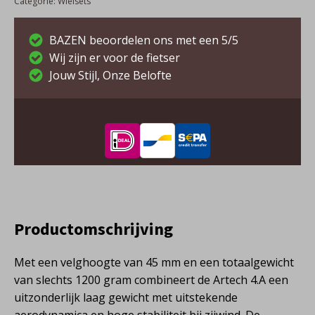
Categorie:
Wielsets
4.A
aantal
BAZEN beoordelen ons met een 5/5
Wij zijn er voor de fietser
Jouw Stijl, Onze Belofte
Productomschrijving
Met een velghoogte van 45 mm en een totaalgewicht
van slechts 1200 gram combineert de Artech 4.A een
uitzonderlijk laag gewicht met uitstekende
aerodynamica en hoge stabiliteit bij zijwind. De