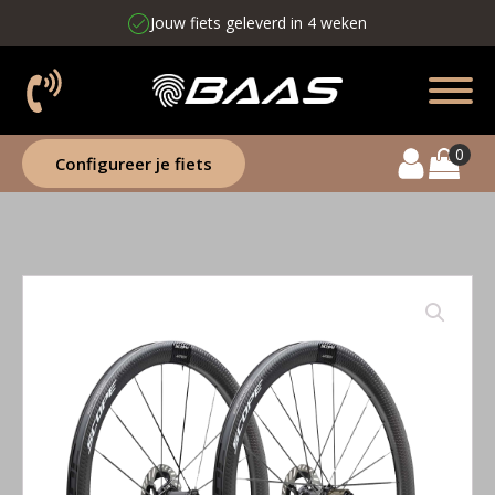
Iedereen een limited edition
UCI-gekeurd
Configureer je fiets