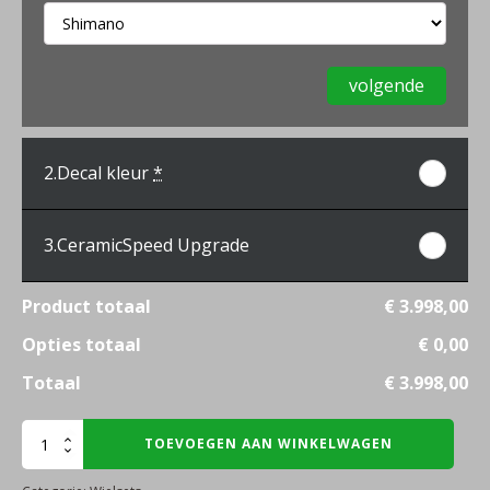
volgende
2.
Decal kleur
*
3.
CeramicSpeed Upgrade
Product totaal
€ 3.998,00
Opties totaal
€ 0,00
Totaal
€ 3.998,00
Scope
TOEVOEGEN AAN WINKELWAGEN
Artech