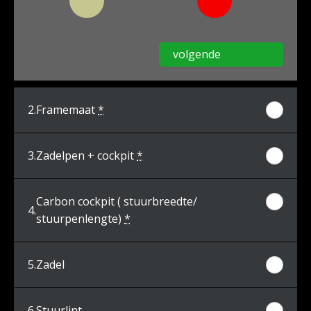
volgende
2.
Framemaat
*
3.
Zadelpen + cockpit
*
Carbon cockpit ( stuurbreedte/
4.
stuurpenlengte)
*
5.
Zadel
6.
Stuurlint