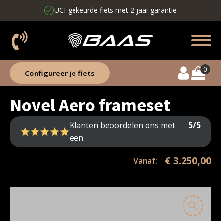
e
Jouw fiets geleverd in 4 weken
Configureer je fiets
Novel Aero frameset
Klanten beoordelen ons met
5/5
een
€
3.250,00
Vanaf: