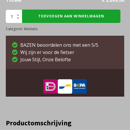
FFWD
TOEVOEGEN AAN WINKELWAGEN
RAW55
Categorie:
Wielsets
aantal
BAZEN beoordelen ons met een 5/5
Wij zijn er voor de fietser
Jouw Stijl, Onze Belofte
Productomschrijving