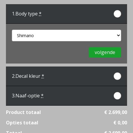
1.
Body type
*
volgende
2.
Decal kleur
*
3.
Naaf-optie
*
Product totaal
€ 2.699,00
Opties totaal
€ 0,00
Totaal
€ 2.699,00