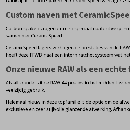
Dankzij de carbon spaken en CeramicSpeed wiellagers sta
Custom naven met CeramicSpeed
Carbon spaken vragen om een speciaal naafontwerp. En 
samen met CeramicSpeed.
CeramicSpeed lagers verhogen de prestaties van de RAW 
heeft deze FFWD naaf een intern ratchet systeem wat het
Onze nieuwe RAW als een echte 
Als allrounder zit de RAW 44 precies in het midden tuss
veelzijdig gebruik.
Helemaal nieuw in deze topfamilie is de optie om de afwe
exclusieve en zeer stijlvolle glanzende afwerking. Afhanke