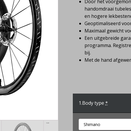
Door het voorgemonte
handomdraai tubeless
en hogere lekbestend
Geoptimaliseerd vo
Maximaal gewicht voor
Een uitgebreide gara
programma. Registree
bij.
Met de hand afgewerk
1.
Body type
*