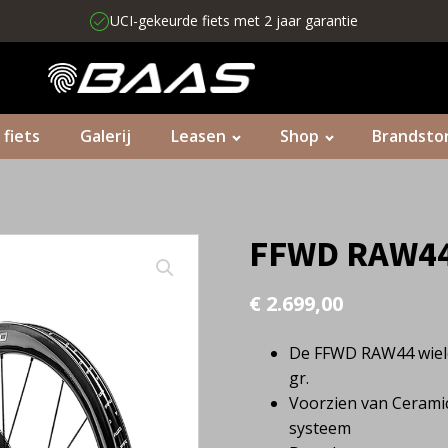
UCI-gekeurde fiets met 2 jaar garantie
 fiets
Galerij
Leasen
Shop
Brandsto
FFWD RAW4
€
2.699,00
De FFWD RAW44 wiele
gr.
Voorzien van Cerami
systeem