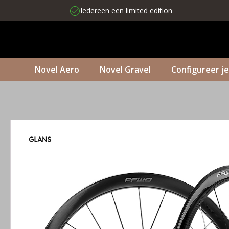
Iedereen een limited edition
Novel Aero
Novel Gravel
Configureer je