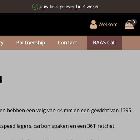
Jouw fiets geleverd in 4 weken
Welkom
ry
Partnership
Contact
BAAS Call
4
n hebben een velg van 44 mm en een gewicht van 1395
cspeed lagers, carbon spaken en een 36T ratchet