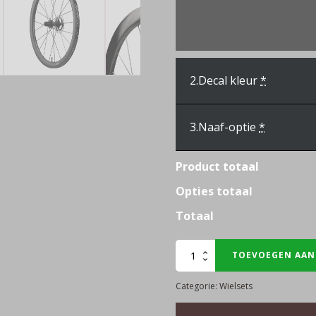
2.
Decal kleur
*
3.
Naaf-optie
*
Product totaal
Opties totaal
Totaal
FFWD
TOEVOEGEN AAN
RAW44
Categorie:
Wielsets
aantal