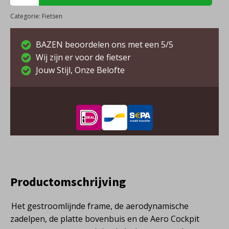
Novel
Categorie:
Fietsen
Aero
M
-
BAZEN beoordelen ons met een 5/5
Moondust
Wij zijn er voor de fietser
Silver
Jouw Stijl, Onze Belofte
Ultegra
Di2
aantal
Productomschrijving
Het gestroomlijnde frame, de aerodynamische
zadelpen, de platte bovenbuis en de Aero Cockpit